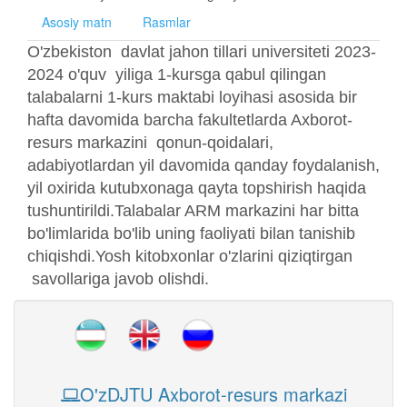
Asosiy matn
Rasmlar
O'zbekiston davlat jahon tillari universiteti 2023-
2024 o'quv yiliga 1-kursga qabul qilingan
talabalarni 1-kurs maktabi loyihasi asosida bir
hafta davomida barcha fakultetlarda Axborot-
resurs markazini qonun-qoidalari,
adabiyotlardan yil davomida qanday foydalanish,
yil oxirida kutubxonaga qayta topshirish haqida
tushuntirildi.Talabalar ARM markazini har bitta
bo'limlarida bo'lib uning faoliyati bilan tanishib
chiqishdi.Yosh kitobxonlar o'zlarini qiziqtirgan
savollariga javob olishdi.
O'zDJTU Axborot-resurs markazi