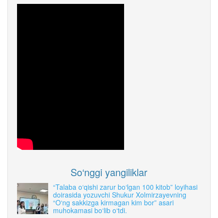
So‘nggi yangiliklar
“Talaba o‘qishi zarur bo‘lgan 100 kitob” loyihasi
doirasida yozuvchi Shukur Xolmirzayevning
“O‘ng sakkizga kirmagan kim bor” asari
muhokamasi bo‘lib o‘tdi.