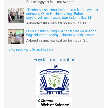
Rus filologiyasi fakulteti Axborot-...
“Talaba o‘qishi zarur bo‘lgan 100 kitob” loyihasi
doirasida O‘tkir Hoshimovning “Bahor
qaytmaydi” asari yuzasidan tadbir o‘tkazildi.
Axborot-resurs markazi bo‘lim mudiri M...
O‘tkir Hoshimovning Ikki eshik orasida asariga
bag‘ishlangan adabiy uchrashuv tashkil etildi.
Axborot-resurs markazi bo‘lim mudiri S...
+ Ko'proq yangiliklarni ko'rish
Foydali ma'lumotlar