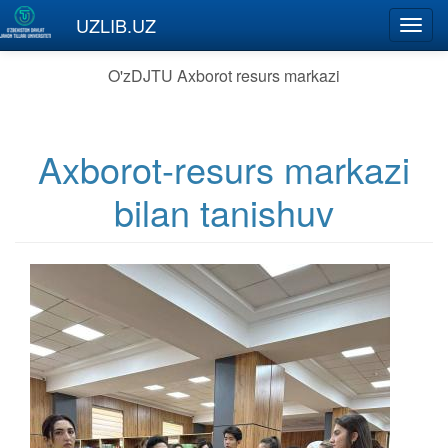
Skip to main content
UZLIB.UZ
Toggl
navig
O'zDJTU Axborot resurs markazi
Axborot-resurs markazi
bilan tanishuv