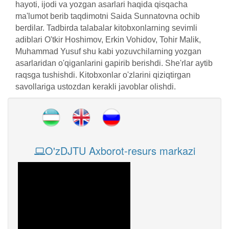
hayoti, ijodi va yozgan asarlari haqida qisqacha
ma'lumot berib taqdimotni Saida Sunnatovna ochib
berdilar. Tadbirda talabalar kitobxonlarning sevimli
adiblari O'tkir Hoshimov, Erkin Vohidov, Tohir Malik,
Muhammad Yusuf shu kabi yozuvchilarning yozgan
asarlaridan o'qiganlarini gapirib berishdi. She'rlar aytib
raqsga tushishdi. Kitobxonlar o'zlarini qiziqtirgan
savollariga ustozdan kerakli javoblar olishdi.
O'zDJTU Axborot-resurs markazi