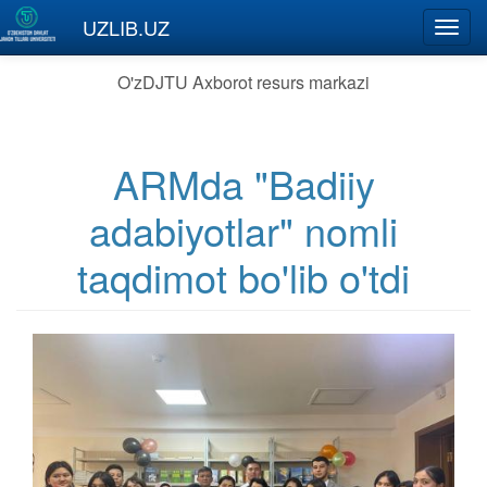
Skip to main content
UZLIB.UZ
Toggl
navig
O'zDJTU Axborot resurs markazi
ARMda "Badiiy
adabiyotlar" nomli
taqdimot bo'lib o'tdi