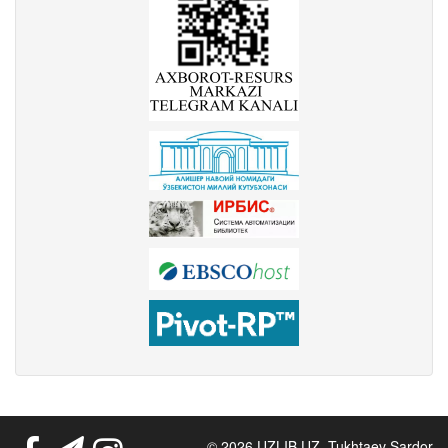
© 2026 UZLIB.UZ. Tukhtaev Sardor