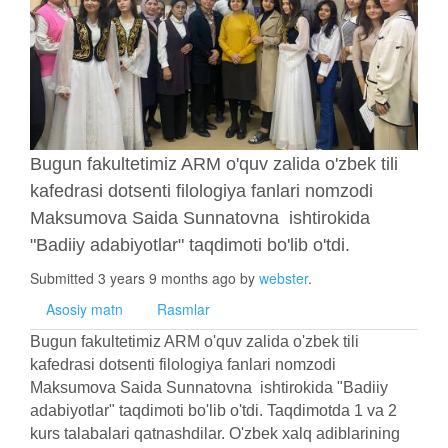
Bugun fakultetimiz ARM o'quv zalida o'zbek tili
kafedrasi dotsenti filologiya fanlari nomzodi
Maksumova Saida Sunnatovna ishtirokida
"Badiiy adabiyotlar" taqdimoti bo'lib o'tdi.
Submitted 3 years 9 months ago by
webster
.
Asosiy matn
Rasmlar
Bugun fakultetimiz ARM o'quv zalida o'zbek tili
kafedrasi dotsenti filologiya fanlari nomzodi
Maksumova Saida Sunnatovna ishtirokida "Badiiy
adabiyotlar" taqdimoti bo'lib o'tdi. Taqdimotda 1 va 2
kurs talabalari qatnashdilar. O'zbek xalq adiblarining