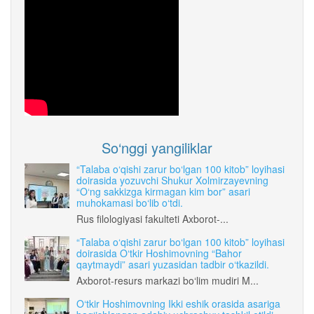
So‘nggi yangiliklar
“Talaba o‘qishi zarur bo‘lgan 100 kitob” loyihasi
doirasida yozuvchi Shukur Xolmirzayevning
“O‘ng sakkizga kirmagan kim bor” asari
muhokamasi bo‘lib o‘tdi.
Rus filologiyasi fakulteti Axborot-...
“Talaba o‘qishi zarur bo‘lgan 100 kitob” loyihasi
doirasida O‘tkir Hoshimovning “Bahor
qaytmaydi” asari yuzasidan tadbir o‘tkazildi.
Axborot-resurs markazi bo‘lim mudiri M...
O‘tkir Hoshimovning Ikki eshik orasida asariga