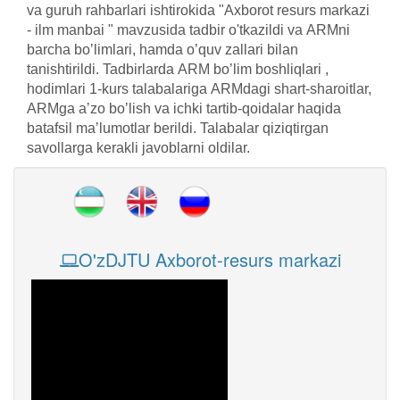
va guruh rahbarlari ishtirokida "Аxborot resurs markazi
- ilm manbai " mavzusida tadbir o'tkazildi va АRMni
barcha boʼlimlari, hamda oʼquv zallari bilan
tanishtirildi. Tadbirlarda АRM boʼlim boshliqlari ,
hodimlari 1-kurs talabalariga АRMdagi shart-sharoitlar,
ARMga aʼzo boʼlish va ichki tartib-qoidalar haqida
batafsil maʼlumotlar berildi. Talabalar qiziqtirgan
savollarga kerakli javoblarni oldilar.
O'zDJTU Axborot-resurs markazi