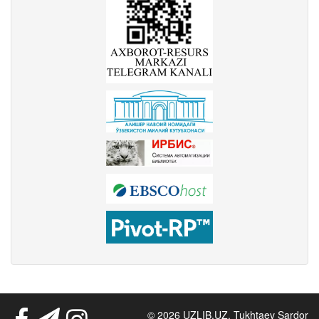
© 2026 UZLIB.UZ. Tukhtaev Sardor