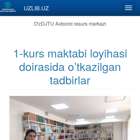
Skip to main content
UZLIB.UZ
Toggl
navig
O'zDJTU Axborot resurs markazi
1-kurs maktabi loyihasi
doirasida oʼtkazilgan
tadbirlar