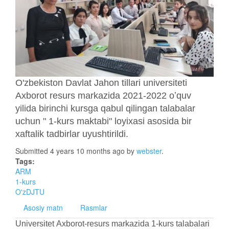
O'zbekiston Davlat Jahon tillari universiteti
Axborot resurs markazida 2021-2022 oʼquv
yilida birinchi kursga qabul qilingan talabalar
uchun " 1-kurs maktabi" loyixasi asosida bir
xaftalik tadbirlar uyushtirildi.
Submitted 4 years 10 months ago by
webster
.
Tags:
ARM
1-kurs
O'zDJTU
Asosiy matn
Rasmlar
Universitet Аxborot-resurs markazida 1-kurs talabalari