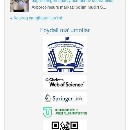
bag‘ishlangan adabiy uchrashuv tashkil etildi.
Axborot-resurs markazi bo‘lim mudiri S...
+ Ko'proq yangiliklarni ko'rish
Foydali ma'lumotlar