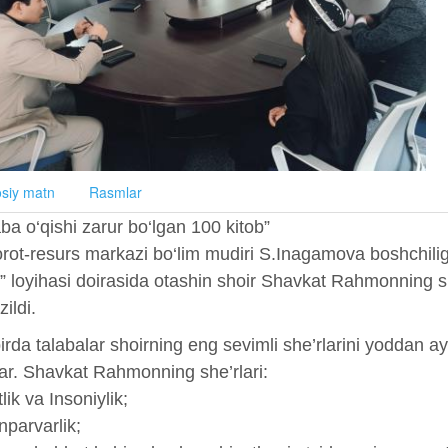
siy matn
Rasmlar
ba o‘qishi zarur bo‘lgan 100 kitob”
rot-resurs markazi bo‘lim mudiri S.Inagamova boshchiligi
b” loyihasi doirasida otashin shoir Shavkat Rahmonning s
zildi.
rda talabalar shoirning eng sevimli she’rlarini yoddan ayt
ilar. Shavkat Rahmonning she’rlari:
lik va Insoniylik;
nparvarlik;