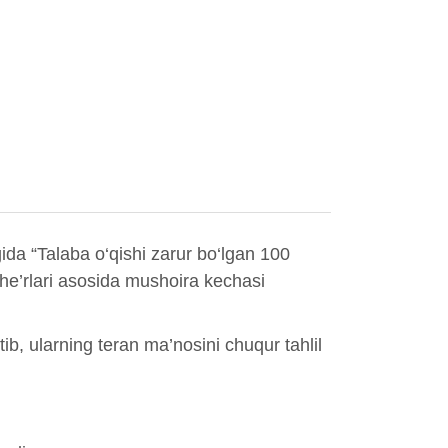
da “Talaba o‘qishi zarur bo‘lgan 100
he’rlari asosida mushoira kechasi
ib, ularning teran ma’nosini chuqur tahlil