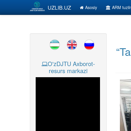
Skip to main content
UZLIB.UZ
Asosiy
ARM tuzi
“Ta
O'zDJTU Axborot-
resurs markazi