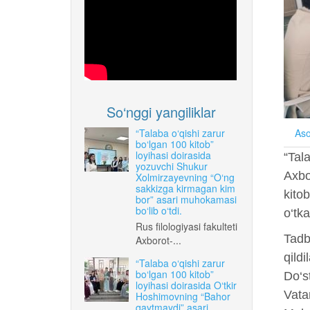
So‘nggi yangiliklar
“Talaba o‘qishi zarur
Aso
bo‘lgan 100 kitob”
loyihasi doirasida
“Tala
yozuvchi Shukur
Axbo
Xolmirzayevning “O‘ng
sakkizga kirmagan kim
kito
bor” asari muhokamasi
bo‘lib o‘tdi.
o‘tka
Rus filologiyasi fakulteti
Tadbi
Axborot-...
qild
“Talaba o‘qishi zarur
bo‘lgan 100 kitob”
Do‘st
loyihasi doirasida O‘tkir
Vata
Hoshimovning “Bahor
qaytmaydi” asari