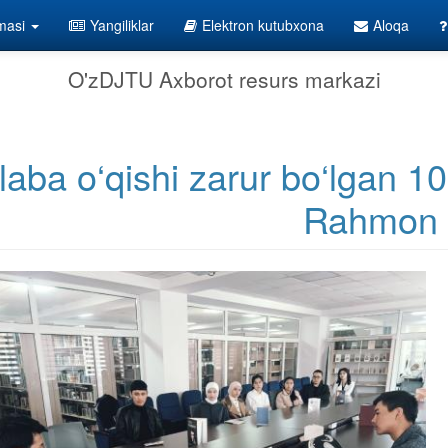
lmasi
Yangiliklar
Elektron kutubxona
Aloqa
O'zDJTU Axborot resurs markazi
laba o‘qishi zarur bo‘lgan 1
Rahmon