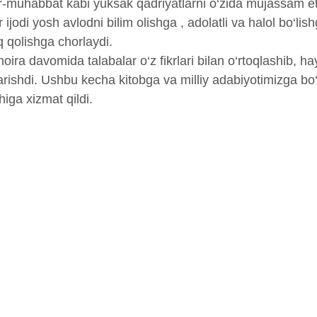
-muhabbat kabi yuksak qadriyatlarni o‘zida mujassam et
r ijodi yosh avlodni bilim olishga , adolatli va halol bo
q qolishga chorlaydi.
ira davomida talabalar o‘z fikrlari bilan o‘rtoqlashib, ha
arishdi. Ushbu kecha kitobga va milliy adabiyotimizga bo‘l
higa xizmat qildi.