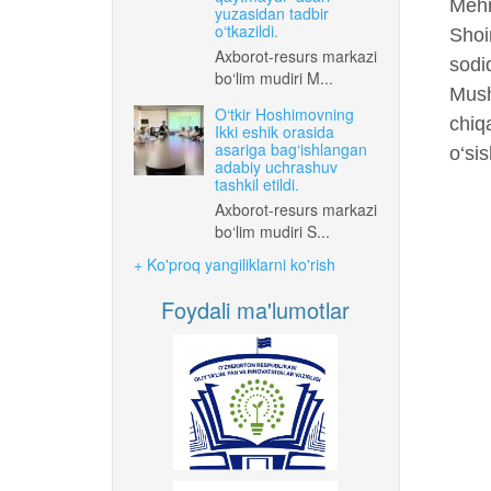
Mehr
yuzasidan tadbir
o‘tkazildi.
Shoi
Axborot-resurs markazi
sodi
bo‘lim mudiri M...
Musho
O‘tkir Hoshimovning
chiq
Ikki eshik orasida
asariga bag‘ishlangan
o‘sis
adabiy uchrashuv
tashkil etildi.
Axborot-resurs markazi
bo‘lim mudiri S...
+ Ko'proq yangiliklarni ko'rish
Foydali ma'lumotlar