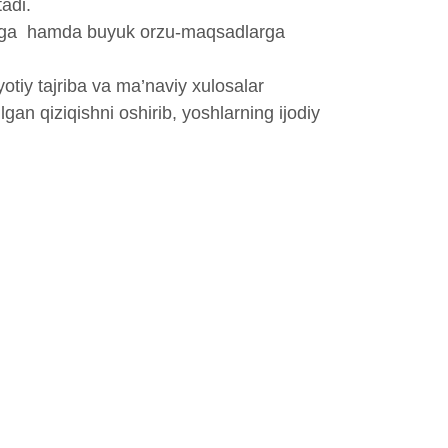
adi.
‘lishga hamda buyuk orzu-maqsadlarga
yotiy tajriba va ma’naviy xulosalar
gan qiziqishni oshirib, yoshlarning ijodiy