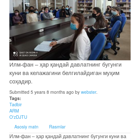
Илм-фан – ҳар қандай давлатнинг бугунги
куни ва келажагини белгилайдиган муҳим
соҳадир.
Submitted 5 years 8 months ago by
webster
.
Tags:
Tadbir
ARM
O'zDJTU
Asosiy matn
Rasmlar
Илм-фан – ҳар қандай давлатнинг бугунги куни ва