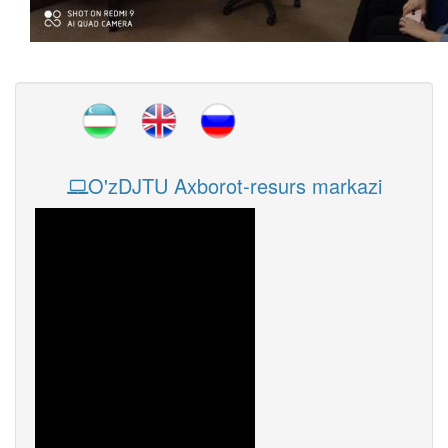
O'zDJTU Axborot-resurs markazi