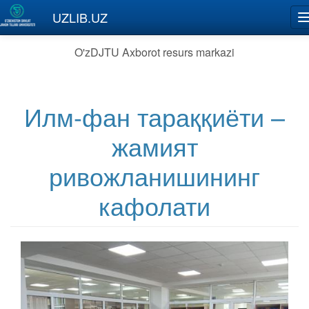
Skip to main content
UZLIB.UZ
O'zDJTU Axborot resurs markazi
Илм-фан тараққиёти –
жамият
ривожланишининг
кафолати