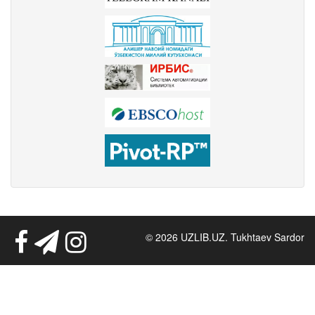
© 2026 UZLIB.UZ. Tukhtaev Sardor