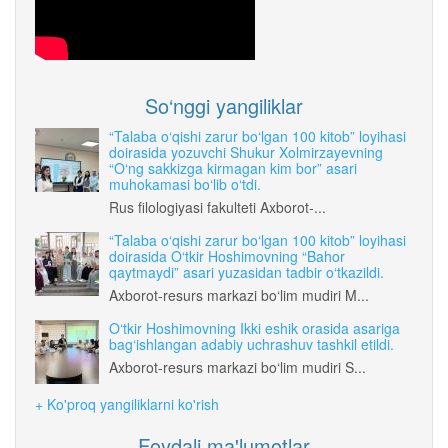
So‘nggi yangiliklar
“Talaba o‘qishi zarur bo‘lgan 100 kitob” loyihasi
doirasida yozuvchi Shukur Xolmirzayevning
“O‘ng sakkizga kirmagan kim bor” asari
muhokamasi bo‘lib o‘tdi.
Rus filologiyasi fakulteti Axborot-...
“Talaba o‘qishi zarur bo‘lgan 100 kitob” loyihasi
doirasida O‘tkir Hoshimovning “Bahor
qaytmaydi” asari yuzasidan tadbir o‘tkazildi.
Axborot-resurs markazi bo‘lim mudiri M...
O‘tkir Hoshimovning Ikki eshik orasida asariga
bag‘ishlangan adabiy uchrashuv tashkil etildi.
Axborot-resurs markazi bo‘lim mudiri S...
+ Ko'proq yangiliklarni ko'rish
Foydali ma'lumotlar