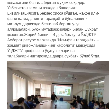
келажагини белгилайдиган муҳим соҳадир.
Ўзбекистон замини азалдан башарият
цивилизациясига беқиёс ҳисса қўшган, жаҳон илм-
фани ва маданияти тараққиёти йўналишини
маълум даражада белгилаб берган улуғ
алломалари, буюк мутафаккирлари билан шуҳрат
қозонган.Жорий йилнинг 4 декабрь куни ЎзДЖТУ
Ахборот ресурс марказида “Илм-фан тараққиёти –
жамият ривожланишининг кафолати” мавзусида
ЎзДЖТУ профессор-ўқитувчилари ва
талабалари иштирокида давра суҳбати бўлиб ўтди.