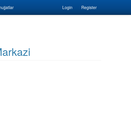
ujjatlar
Login
Register
arkazi