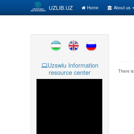
Skip to main content
UZLIB.UZ
Home
About us
Uzswlu Information
resource center
There is