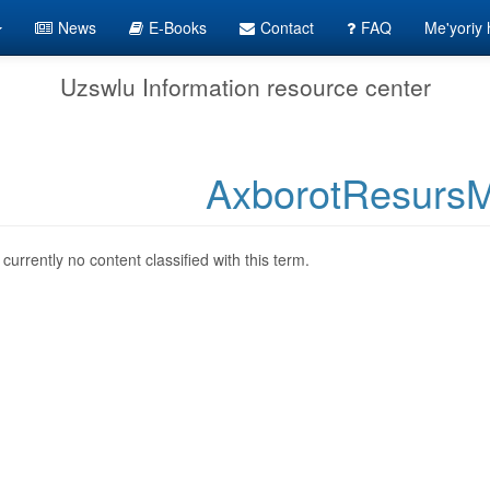
News
E-Books
Contact
FAQ
Me'yoriy h
Uzswlu Information resource center
AxborotResursM
 currently no content classified with this term.