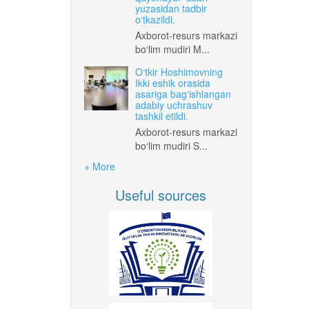
yuzasidan tadbir
o‘tkazildi.
Axborot-resurs markazi
bo‘lim mudiri M...
O‘tkir Hoshimovning
Ikki eshik orasida
asariga bag‘ishlangan
adabiy uchrashuv
tashkil etildi.
Axborot-resurs markazi
bo‘lim mudiri S...
+ More
Useful sources