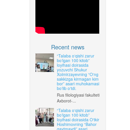
Recent news
“Talaba o‘qishi zarur
bo‘lgan 100 kitob”
loyihasi doirasida
yozuvchi Shukur
Xolmirzayevning “O‘ng
sakkizga kirmagan kim
bor” asari muhokamasi
bo‘lib o‘tdi.
Rus filologiyasi fakulteti
Axborot-...
“Talaba o‘qishi zarur
bo‘lgan 100 kitob”
loyihasi doirasida O‘tkir
Hoshimovning “Bahor
qaytmaydi” asari