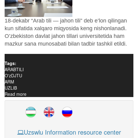
18-dekabr “Arab tili — jahon tili” deb e’lon qilingan
kun sifatida xalqaro miqyosida keng nishonlanadi.
O’zbekiston davlat jahon tillari universitetida ham
mazkur sana munosabati bilan tadbir tashkil etildi.
Tags:
ARABTILI
O'zDJTU
ARM
UZLIB
Read more
about O’ZDJTUDA “ARAB TILI — JAHON TILI” KUNI
NISHONLANDI
Uzswlu Information resource center