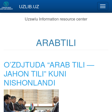
Skip to main content
UZLIB.UZ
Toggl
navig
Uzswlu Information resource center
ARABTILI
O’ZDJTUDA “ARAB TILI —
JAHON TILI” KUNI
NISHONLANDI