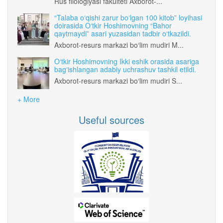
Rus filologiyasi fakulteti Axborot-...
“Talaba o‘qishi zarur bo‘lgan 100 kitob” loyihasi
doirasida O‘tkir Hoshimovning “Bahor
qaytmaydi” asari yuzasidan tadbir o‘tkazildi.
Axborot-resurs markazi bo‘lim mudiri M...
O‘tkir Hoshimovning Ikki eshik orasida asariga
bag‘ishlangan adabiy uchrashuv tashkil etildi.
Axborot-resurs markazi bo‘lim mudiri S...
+ More
Useful sources