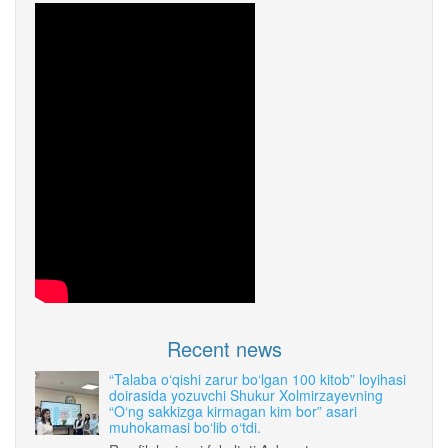
Recent news
“Talaba o‘qishi zarur bo‘lgan 100 kitob” loyihasi
doirasida yozuvchi Shukur Xolmirzayevning
“O‘ng sakkizga kirmagan kim bor” asari
muhokamasi bo‘lib o‘tdi.