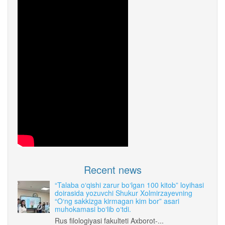
Recent news
“Talaba o‘qishi zarur bo‘lgan 100 kitob” loyihasi
doirasida yozuvchi Shukur Xolmirzayevning
“O‘ng sakkizga kirmagan kim bor” asari
muhokamasi bo‘lib o‘tdi.
Rus filologiyasi fakulteti Axborot-...