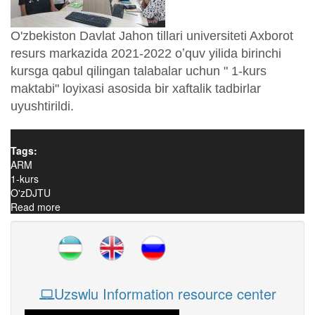
O'zbekiston Davlat Jahon tillari universiteti Axborot
resurs markazida 2021-2022 oʼquv yilida birinchi
kursga qabul qilingan talabalar uchun " 1-kurs
maktabi" loyixasi asosida bir xaftalik tadbirlar
uyushtirildi.
Tags:
ARM
1-kurs
O'zDJTU
Read more
about 1-kurs maktabi loyihasi doirasida oʼtkazilgan
tadbirlar
Uzswlu Information resource center