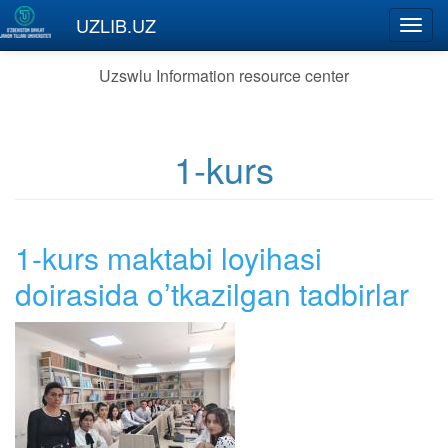
Skip to main content
UZLIB.UZ
Toggl
navig
Uzswlu Information resource center
1-kurs
1-kurs maktabi loyihasi
doirasida oʼtkazilgan tadbirlar