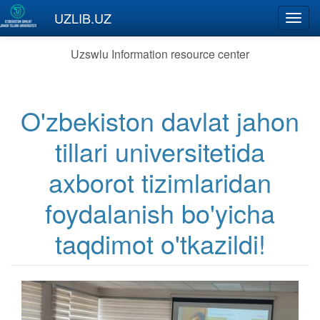
Skip to main content
UZLIB.UZ
Toggl
navig
Uzswlu Information resource center
O'zbekiston davlat jahon
tillari universitetida
axborot tizimlaridan
foydalanish bo'yicha
taqdimot o'tkazildi!