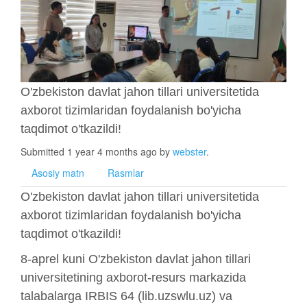
O'zbekiston davlat jahon tillari universitetida
axborot tizimlaridan foydalanish bo'yicha
taqdimot o'tkazildi!
Submitted 1 year 4 months ago by
webster
.
Asosiy matn
Rasmlar
O'zbekiston davlat jahon tillari universitetida
axborot tizimlaridan foydalanish bo'yicha
taqdimot o'tkazildi!
8-aprel kuni O'zbekiston davlat jahon tillari
universitetining axborot-resurs markazida
talabalarga IRBIS 64 (lib.uzswlu.uz) va