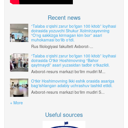
Recent news
“Talaba o‘qishi zarur bo‘lgan 100 kitob” loyihasi
doirasida yozuvchi Shukur Xolmirzayevning
“O‘ng sakkizga kirmagan kim bor” asari
muhokamasi bo‘lib o‘tdi.
Rus filologiyasi fakulteti Axborot-...
“Talaba o‘qishi zarur bo‘lgan 100 kitob” loyihasi
doirasida O‘tkir Hoshimovning “Bahor
qaytmaydi” asari yuzasidan tadbir o‘tkazildi.
Axborot-resurs markazi bo‘lim mudiri M...
O‘tkir Hoshimovning Ikki eshik orasida asariga
bag‘ishlangan adabiy uchrashuv tashkil etildi.
Axborot-resurs markazi bo‘lim mudiri S...
+ More
Useful sources