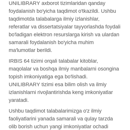
UNILIBRARY axborot tizimlaridan qanday
foydalanish bo'yicha taqdimot o'tkazildi. Ushbu
taqdimotda talabalarga ilmiy izlanishlar,
referatlar va dissertatsiyalar tayyorlashda foydali
bo'ladigan elektron resurslarga kirish va ulardan
samarali foydalanish bo'yicha muhim
ma'lumotlar berildi.
IRBIS 64 tizimi orqali talabalar kitoblar,
maqolalar va boshqa ilmiy manbalarni osongina
topish imkoniyatiga ega bo'lishadi.
UNILIBRARY tizimi esa bilim olish va ilmiy
izlanishlarni rivojlantirishda keng imkoniyatlar
yaratadi.
Ushbu taqdimot talabalarimizga o'z ilmiy
faoliyatlarini yanada samarali va qulay tarzda
olib borish uchun yangi imkoniyatlar ochadi