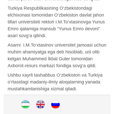
Turkiya Respublikasining O‘zbekistondagi
elchixonasi tomonidan O‘zbekiston davlat jahon
tillari universiteti rektori I.M.To‘xtasinovga Yunus
Emro qalamiga mansub “Yunus Emro devoni”
asari sovg‘a qilindi.
Asarni I.M.To‘xtasinov universitet jamoasi uchun
muhim ahamiyatga ega deb hisoblab, uni olib
kelgan Muhammed İkbal Guler tomonidan
Axborot-resurs markazi fondiga sovg‘a qildi.
Ushbu xayrli tashabbus O‘zbekiston va Turkiya
o‘rtasidagi madaniy-ilmiy aloqalarning yanada
mustahkamlanishiga xizmat qiladi.