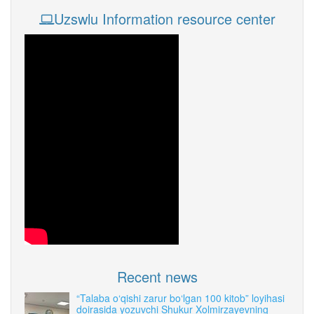
Uzswlu Information resource center
Recent news
“Talaba o‘qishi zarur bo‘lgan 100 kitob” loyihasi
doirasida yozuvchi Shukur Xolmirzayevning