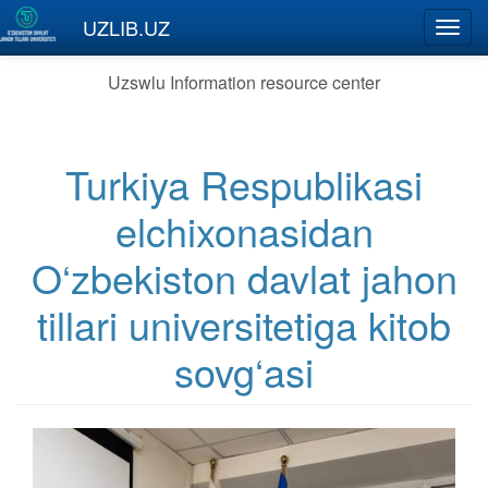
Skip to main content
UZLIB.UZ
Toggl
navig
Uzswlu Information resource center
Turkiya Respublikasi
elchixonasidan
O‘zbekiston davlat jahon
tillari universitetiga kitob
sovg‘asi