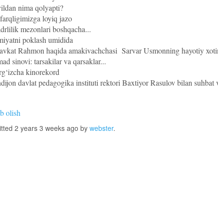
ildan nima qolyapti?
arqligimizga loyiq jazo
rlilik mezonlari boshqacha...
iyatni poklash umidida
vkat Rahmon haqida amakivachchasi Sarvar Usmonning hayotiy xotir
 sinovi: tarsakilar va qarsaklar...
g‘izcha kinorekord
ijon davlat pedagogika instituti rektori Baxtiyor Rasulov bilan suhbat
b olish
tted 2 years 3 weeks ago by
webster
.