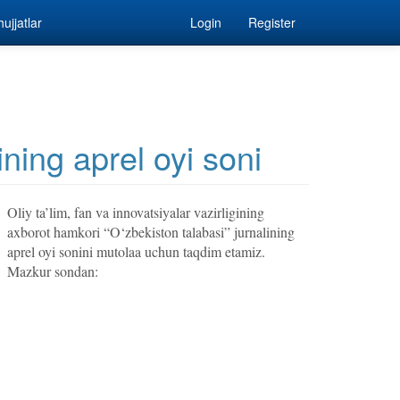
ujjatlar
Login
Register
ining aprel oyi soni
Oliy ta’lim, fan va innovatsiyalar vazirligining
axborot hamkori “O‘zbekiston talabasi” jurnalining
aprel oyi sonini mutolaa uchun taqdim etamiz.
Mazkur sondan: