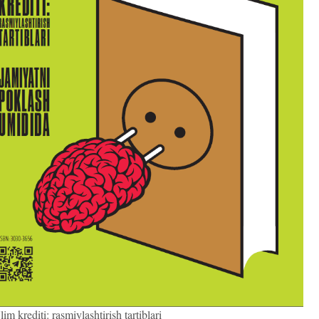
im krediti: rasmiylashtirish tartiblari