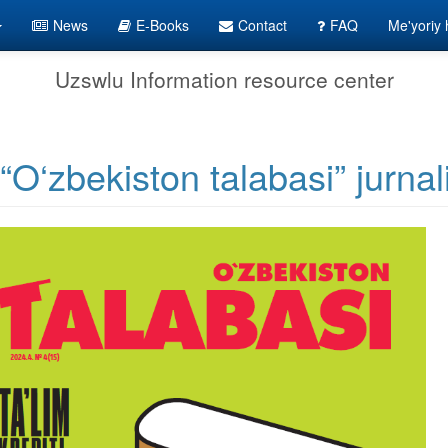
News
E-Books
Contact
FAQ
Me'yoriy h
Uzswlu Information resource center
“O‘zbekiston talabasi” jurnal