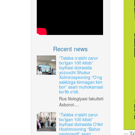
Recent news
“Talaba o‘qishi zarur
bo‘lgan 100 kitob”
loyihasi doirasida
yozuvchi Shukur
Xolmirzayevning “O‘ng
sakkizga kirmagan kim
bor” asari muhokamasi
bo‘lib o‘tdi.
Rus filologiyasi fakulteti
Axborot-...
“Talaba o‘qishi zarur
bo‘lgan 100 kitob”
loyihasi doirasida O‘tkir
Hoshimovning “Bahor
— Ta'l
qaytmaydi” asari