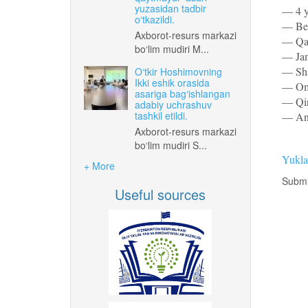
yuzasidan tadbir
— 4 y
o‘tkazildi.
— Bef
Axborot-resurs markazi
— Qad
bo‘lim mudiri M...
— Jam
— Sha
O‘tkir Hoshimovning
Ikki eshik orasida
— Omad
asariga bag‘ishlangan
— Qir
adabiy uchrashuv
tashkil etildi.
— And
Axborot-resurs markazi
bo‘lim mudiri S...
Yukla
+ More
Submi
Useful sources