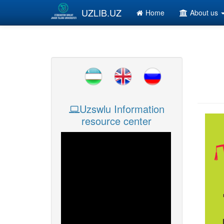
Skip to main content
UZLIB.UZ
Home
About us
Uzswlu Information
resource center