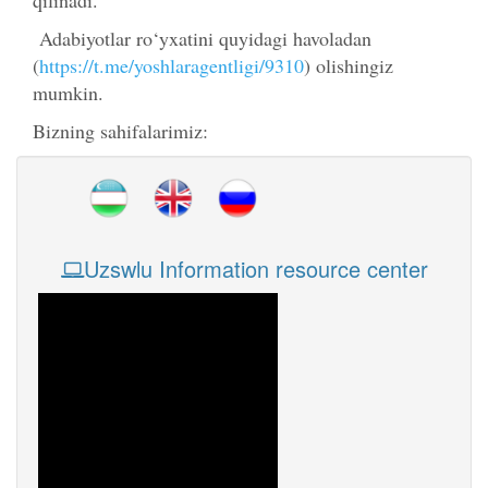
qilinadi.
Adabiyotlar ro‘yxatini quyidagi havoladan
(
https://t.me/yoshlaragentligi/9310
) olishingiz
mumkin.
Bizning sahifalarimiz:
Uzswlu Information resource center