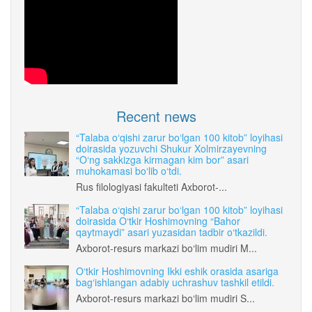
Recent news
“Talaba o‘qishi zarur bo‘lgan 100 kitob” loyihasi
doirasida yozuvchi Shukur Xolmirzayevning
“O‘ng sakkizga kirmagan kim bor” asari
muhokamasi bo‘lib o‘tdi.
Rus filologiyasi fakulteti Axborot-...
“Talaba o‘qishi zarur bo‘lgan 100 kitob” loyihasi
doirasida O‘tkir Hoshimovning “Bahor
qaytmaydi” asari yuzasidan tadbir o‘tkazildi.
Axborot-resurs markazi bo‘lim mudiri M...
O‘tkir Hoshimovning Ikki eshik orasida asariga
bag‘ishlangan adabiy uchrashuv tashkil etildi.
Axborot-resurs markazi bo‘lim mudiri S...