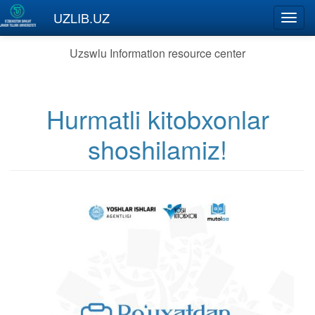
Skip to main content
UZLIB.UZ
Toggl
navig
Uzswlu Information resource center
Hurmatli kitobxonlar
shoshilamiz!