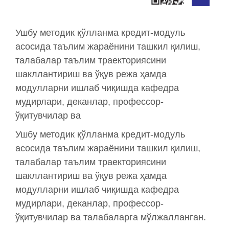
Ушбу методик қўлланма кредит-модуль
асосида таълим жараёнини ташкил қилиш,
талабалар таълим траекториясини
шакллантириш ва ўқув режа ҳамда
модулларни ишлаб чиқишда кафедра
мудирлари, деканлар, профессор-
ўқитувчилар ва
Ушбу методик қўлланма кредит-модуль
асосида таълим жараёнини ташкил қилиш,
талабалар таълим траекториясини
шакллантириш ва ўқув режа ҳамда
модулларни ишлаб чиқишда кафедра
мудирлари, деканлар, профессор-
ўқитувчилар ва талабаларга мўлжалланган.