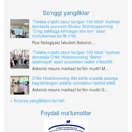
So‘nggi yangiliklar
“Talaba o‘qishi zarur bo‘lgan 100 kitob” loyihasi
doirasida yozuvchi Shukur Xolmirzayevning
“O‘ng sakkizga kirmagan kim bor” asari
muhokamasi bo‘lib o‘tdi.
Rus filologiyasi fakulteti Axborot-...
“Talaba o‘qishi zarur bo‘lgan 100 kitob” loyihasi
doirasida O‘tkir Hoshimovning “Bahor
qaytmaydi” asari yuzasidan tadbir o‘tkazildi.
Axborot-resurs markazi bo‘lim mudiri M...
O‘tkir Hoshimovning Ikki eshik orasida asariga
bag‘ishlangan adabiy uchrashuv tashkil etildi.
Axborot-resurs markazi bo‘lim mudiri S...
+ Ko'proq yangiliklarni ko'rish
Foydali ma'lumotlar