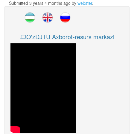
Submitted 3 years 4 months ago by
webster
.
O'zDJTU Axborot-resurs markazi