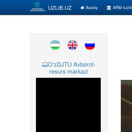
Skip to main content
UZLIB.UZ
Asosiy
ARM tuzi
O'zDJTU Axborot-
resurs markazi