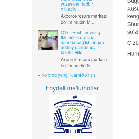
Bugu
yuzasidan tadbir
o‘tkazildi.
Xusus
Axborot-resurs markazi
keng
bo‘lim mudiri M...
Shun
so‘z
O‘tkir Hoshimovning
Ikki eshik orasida
asariga bag‘ishlangan
O‘zb
adabiy uchrashuv
tashkil etildi.
Hurm
Axborot-resurs markazi
bo‘lim mudiri S...
+ Ko'proq yangiliklarni ko'rish
Foydali ma'lumotlar