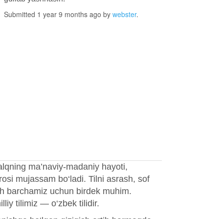
Submitted 1 year 9 months ago by
webster
.
 xalqning ma’naviy-madaniy hayoti,
osi mujassam bo‘ladi. Tilni asrash, sof
lash barchamiz uchun birdek muhim.
iy tilimiz — o‘zbek tilidir.