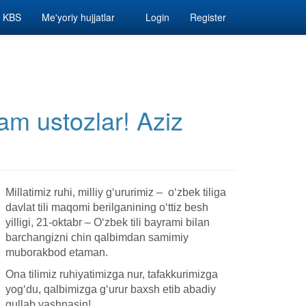
KBS
Me'yoriy hujjatlar
Login
Register
am ustozlar! Aziz
Millatimiz ruhi, milliy g‘ururimiz – o‘zbek tiliga
davlat tili maqomi berilganining o‘ttiz besh
yilligi, 21-oktabr – O‘zbek tili bayrami bilan
barchangizni chin qalbimdan samimiy
muborakbod etaman.
Ona tilimiz ruhiyatimizga nur, tafakkurimizga
yog‘du, qalbimizga g‘urur baxsh etib abadiy
gullab yashnasin!