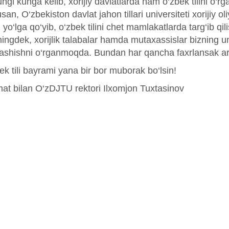
ngi kunga kelib, xorijiy davlatlarda ham o‘zbek tilini o‘r
an, O‘zbekiston davlat jahon tillari universiteti xorijiy o
 yo‘lga qo‘yib, o‘zbek tilini chet mamlakatlarda targ‘ib q
ingdek, xorijlik talabalar hamda mutaxassislar bizning un
lashishni o‘rganmoqda. Bundan har qancha faxrlansak ar
ek tili bayrami yana bir bor muborak bo‘lsin!
at bilan O‘zDJTU rektori Ilxomjon Tuxtasinov