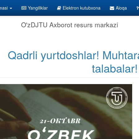
lmasi
Yangiliklar
Elektron kutubxona
Aloqa
O'zDJTU Axborot resurs markazi
Qadrli yurtdoshlar! Muhtar
talabalar!