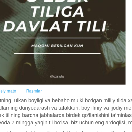
siy matn
Rasmlar
atning ulkan boyligi va bebaho mulki bo‘lgan milliy tilda
dlarning dunyoqarash va tafakkuri, boy ilmiy va ijodiy mer
ek tilining barcha jabhalarda birdek qo‘llanishini ta’min
da 7 mingga yaqin til bo‘lsa, biz uchun eng ardoqlisi, mill