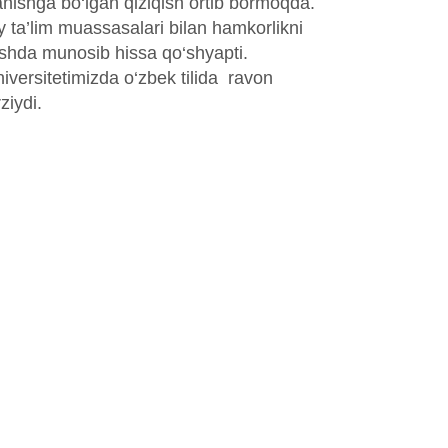
ganishga bo‘lgan qiziqish ortib bormoqda.
liy ta’lim muassasalari bilan hamkorlikni
ilishda munosib hissa qo‘shyapti.
iversitetimizda o‘zbek tilida ravon
ziydi.