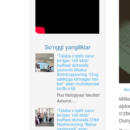
So‘nggi yangiliklar
“Talaba o‘qishi zarur
bo‘lgan 100 kitob”
loyihasi doirasida
yozuvchi Shukur
Xolmirzayevning “O‘ng
sakkizga kirmagan kim
bor” asari muhokamasi
bo‘lib o‘tdi.
Aso
Rus filologiyasi fakulteti
Mill
Axborot-...
ajdo
“Talaba o‘qishi zarur
o‘zb
bo‘lgan 100 kitob”
loyihasi doirasida O‘tkir
Dunyo
Hoshimovning “Bahor
qaytmaydi” asari