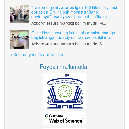
“Talaba o‘qishi zarur bo‘lgan 100 kitob” loyihasi
doirasida O‘tkir Hoshimovning “Bahor
qaytmaydi” asari yuzasidan tadbir o‘tkazildi.
Axborot-resurs markazi bo‘lim mudiri M...
O‘tkir Hoshimovning Ikki eshik orasida asariga
bag‘ishlangan adabiy uchrashuv tashkil etildi.
Axborot-resurs markazi bo‘lim mudiri S...
+ Ko'proq yangiliklarni ko'rish
Foydali ma'lumotlar