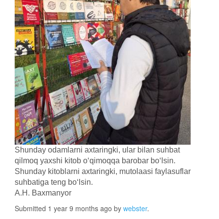
Shunday odamlarni axtaringki, ular bilan suhbat
qilmoq yaxshi kitob oʻqimoqqa barobar boʻlsin.
Shunday kitoblarni axtaringki, mutolaasi faylasuflar
suhbatiga teng boʻlsin.
A.H. Baxmanyor
Submitted 1 year 9 months ago by
webster
.