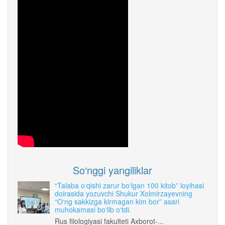
So‘nggi yangiliklar
“Talaba o‘qishi zarur bo‘lgan 100 kitob” loyihasi
doirasida yozuvchi Shukur Xolmirzayevning
“O‘ng sakkizga kirmagan kim bor” asari
muhokamasi bo‘lib o‘tdi.
Rus filologiyasi fakulteti Axborot-...