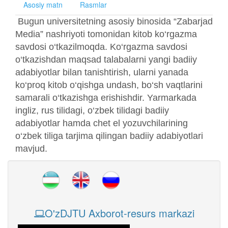
Asosiy matn
Rasmlar
Bugun universitetning asosiy binosida “Zabarjad
Media” nashriyoti tomonidan kitob ko‘rgazma
savdosi o‘tkazilmoqda. Ko‘rgazma savdosi
o‘tkazishdan maqsad talabalarni yangi badiiy
adabiyotlar bilan tanishtirish, ularni yanada
ko‘proq kitob o‘qishga undash, bo‘sh vaqtlarini
samarali o‘tkazishga erishishdir. Yarmarkada
ingliz, rus tilidagi, o‘zbek tilidagi badiiy
adabiyotlar hamda chet el yozuvchilarining
o‘zbek tiliga tarjima qilingan badiiy adabiyotlari
mavjud.
O'zDJTU Axborot-resurs markazi