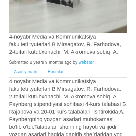
4-noyabr Media va Kommunikatsiya
fakulteti tyuterlari B Mirsagatov, R. Farhodova,
2-toifali kutubxonachi M. Akromova sobiq A.
Submitted 2 years 9 months ago by
webster
.
Asosiy matn
Rasmlar
4-noyabr Media va Kommunikatsiya
fakulteti tyuterlari B Mirsagatov, R. Farhodova,
2-toifali kutubxonachi M. Akromova sobiq A.
Faynberg stipendiyasi sohibasi 4-kurs talabasi Б
Rajabova va 20-01 kurs talabalari ishtirokida A.
Faynbergning yozgan asarlari muhokamasi
bo'lib o'tdi.Talabalar shoirning hayoti va ijodi
yozgan asarlari haqida gapirib she`rlaridan yod