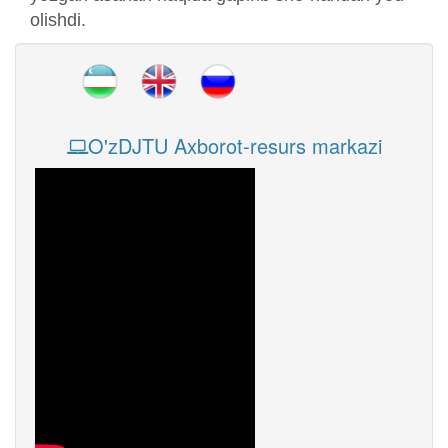
olishdi.
O'zDJTU Axborot-resurs markazi