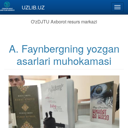
Skip to main content
UZLIB.UZ
Toggl
navig
O'zDJTU Axborot resurs markazi
A. Faynbergning yozgan
asarlari muhokamasi