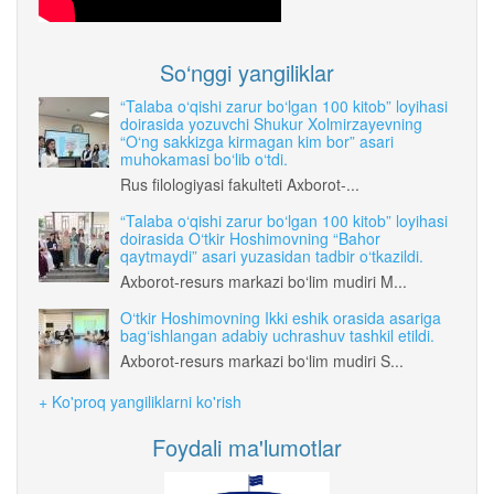
So‘nggi yangiliklar
“Talaba o‘qishi zarur bo‘lgan 100 kitob” loyihasi
doirasida yozuvchi Shukur Xolmirzayevning
“O‘ng sakkizga kirmagan kim bor” asari
muhokamasi bo‘lib o‘tdi.
Rus filologiyasi fakulteti Axborot-...
“Talaba o‘qishi zarur bo‘lgan 100 kitob” loyihasi
doirasida O‘tkir Hoshimovning “Bahor
qaytmaydi” asari yuzasidan tadbir o‘tkazildi.
Axborot-resurs markazi bo‘lim mudiri M...
O‘tkir Hoshimovning Ikki eshik orasida asariga
bag‘ishlangan adabiy uchrashuv tashkil etildi.
Axborot-resurs markazi bo‘lim mudiri S...
+ Ko'proq yangiliklarni ko'rish
Foydali ma'lumotlar