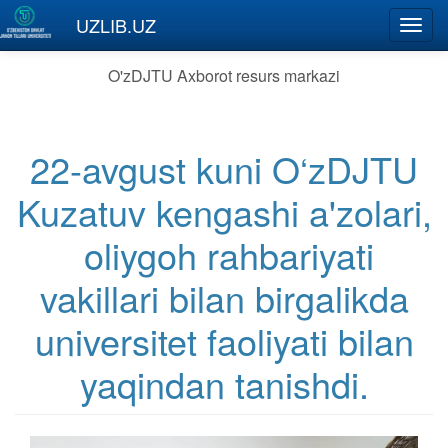
Skip to main content
UZLIB.UZ
Toggl
navig
O'zDJTU Axborot resurs markazi
22-avgust kuni O‘zDJTU
Kuzatuv kengashi a'zolari,
oliygoh rahbariyati
vakillari bilan birgalikda
universitet faoliyati bilan
yaqindan tanishdi.