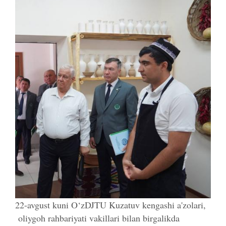
22-avgust kuni O‘zDJTU Kuzatuv kengashi a'zolari,
oliygoh rahbariyati vakillari bilan birgalikda