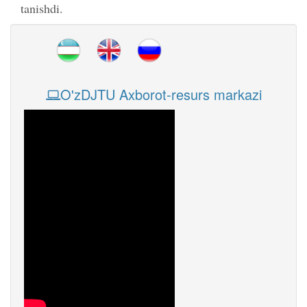
tanishdi.
O'zDJTU Axborot-resurs markazi