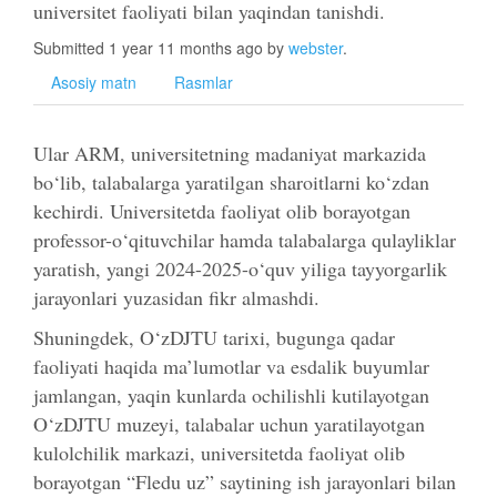
universitet faoliyati bilan yaqindan tanishdi.
Submitted 1 year 11 months ago by
webster
.
Asosiy matn
Rasmlar
Ular ARM, universitetning madaniyat markazida
bo‘lib, talabalarga yaratilgan sharoitlarni ko‘zdan
kechirdi. Universitetda faoliyat olib borayotgan
professor-o‘qituvchilar hamda talabalarga qulayliklar
yaratish, yangi 2024-2025-o‘quv yiliga tayyorgarlik
jarayonlari yuzasidan fikr almashdi.
Shuningdek, O‘zDJTU tarixi, bugunga qadar
faoliyati haqida ma’lumotlar va esdalik buyumlar
jamlangan, yaqin kunlarda ochilishli kutilayotgan
O‘zDJTU muzeyi, talabalar uchun yaratilayotgan
kulolchilik markazi, universitetda faoliyat olib
borayotgan “Fledu uz” saytining ish jarayonlari bilan