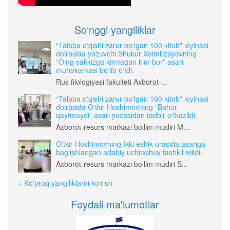
So‘nggi yangiliklar
“Talaba o‘qishi zarur bo‘lgan 100 kitob” loyihasi
doirasida yozuvchi Shukur Xolmirzayevning
“O‘ng sakkizga kirmagan kim bor” asari
muhokamasi bo‘lib o‘tdi.
Rus filologiyasi fakulteti Axborot-...
“Talaba o‘qishi zarur bo‘lgan 100 kitob” loyihasi
doirasida O‘tkir Hoshimovning “Bahor
qaytmaydi” asari yuzasidan tadbir o‘tkazildi.
Axborot-resurs markazi bo‘lim mudiri M...
O‘tkir Hoshimovning Ikki eshik orasida asariga
bag‘ishlangan adabiy uchrashuv tashkil etildi.
Axborot-resurs markazi bo‘lim mudiri S...
+ Ko'proq yangiliklarni ko'rish
Foydali ma'lumotlar