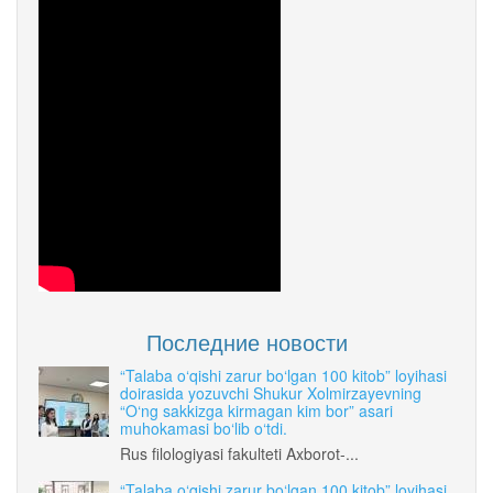
Последние новости
“Talaba o‘qishi zarur bo‘lgan 100 kitob” loyihasi
doirasida yozuvchi Shukur Xolmirzayevning
“O‘ng sakkizga kirmagan kim bor” asari
muhokamasi bo‘lib o‘tdi.
Rus filologiyasi fakulteti Axborot-...
“Talaba o‘qishi zarur bo‘lgan 100 kitob” loyihasi