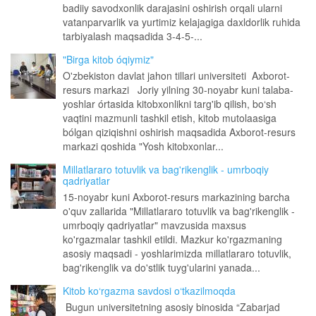
badiiy savodxonlik darajasini oshirish orqali ularni
vatanparvarlik va yurtimiz kelajagiga daxldorlik ruhida
tarbiyalash maqsadida 3-4-5-...
"Birga kitob óqiymiz"
O'zbekiston davlat jahon tillari universiteti Axborot-
resurs markazi Joriy yilning 30-noyabr kuni talaba-
yoshlar órtasida kitobxonlikni targ'ib qilish, bo‘sh
vaqtini mazmunli tashkil etish, kitob mutolaasiga
bólgan qiziqishni oshirish maqsadida Axborot-resurs
markazi qoshida "Yosh kitobxonlar...
Millatlararo totuvlik va bag'rikenglik - umrboqiy
qadriyatlar
15-noyabr kuni Axborot-resurs markazining barcha
o'quv zallarida "Millatlararo totuvlik va bag'rikenglik -
umrboqiy qadriyatlar" mavzusida maxsus
ko'rgazmalar tashkil etildi. Mazkur ko'rgazmaning
asosiy maqsadi - yoshlarimizda millatlararo totuvlik,
bag'rikenglik va do'stlik tuyg'ularini yanada...
Kitob ko‘rgazma savdosi o‘tkazilmoqda
Bugun universitetning asosiy binosida “Zabarjad