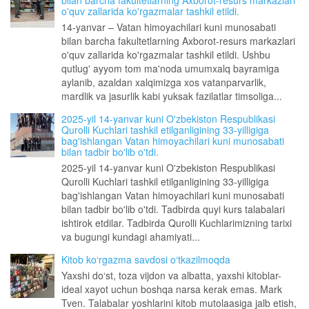
bilan barcha fakultetlarning Axborot-resurs markazlari
o'quv zallarida ko'rgazmalar tashkil etildi.
14-yanvar – Vatan himoyachilari kuni munosabati
bilan barcha fakultetlarning Axborot-resurs markazlari
o'quv zallarida ko'rgazmalar tashkil etildi. Ushbu
qutlug' ayyom tom ma'noda umumxalq bayramiga
aylanib, azaldan xalqimizga xos vatanparvarlik,
mardlik va jasurlik kabi yuksak fazilatlar timsoliga...
2025-yil 14-yanvar kuni O'zbekiston Respublikasi
Qurolli Kuchlari tashkil etilganligining 33-yilligiga
bag'ishlangan Vatan himoyachilari kuni munosabati
bilan tadbir bo'lib o'tdi.
2025-yil 14-yanvar kuni O'zbekiston Respublikasi
Qurolli Kuchlari tashkil etilganligining 33-yilligiga
bag'ishlangan Vatan himoyachilari kuni munosabati
bilan tadbir bo'lib o'tdi. Tadbirda quyi kurs talabalari
ishtirok etdilar. Tadbirda Qurolli Kuchlarimizning tarixi
va bugungi kundagi ahamiyati...
Kitob ko‘rgazma savdosi o‘tkazilmoqda
Yaxshi do‘st, toza vijdon va albatta, yaxshi kitoblar-
ideal xayot uchun boshqa narsa kerak emas. Mark
Tven. Talabalar yoshlarini kitob mutolaasiga jalb etish,