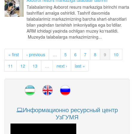
Axborot resurs markaziga talabalar tashrifi!
Talabalarning Axborot resurs markaziga birinchi marta
tashriflari amalga oshirildi. Tashrif davomida
talabalarimiz markazimizning barcha shart-sharoitlari
bilan yaqindan tanishish imkoniyatiga ega bo‘ldilar.
ARM ichidagi yaqinda ochilgan muzey ko‘rsatildi.
Muzeyda talabalarga markazimizning...
« first
‹ previous
…
5
6
7
8
9
10
11
12
13
…
next ›
last »
Информационно ресурсный центр
УзГУМЯ