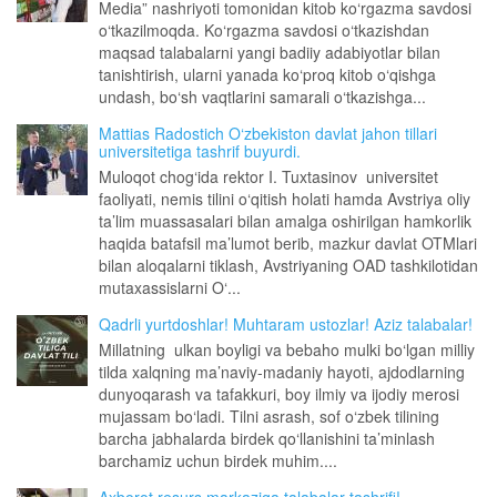
Media” nashriyoti tomonidan kitob ko‘rgazma savdosi
o‘tkazilmoqda. Ko‘rgazma savdosi o‘tkazishdan
maqsad talabalarni yangi badiiy adabiyotlar bilan
tanishtirish, ularni yanada ko‘proq kitob o‘qishga
undash, bo‘sh vaqtlarini samarali o‘tkazishga...
Mattias Radostich O‘zbekiston davlat jahon tillari
universitetiga tashrif buyurdi.
Muloqot chog‘ida rektor I. Tuxtasinov universitet
faoliyati, nemis tilini o‘qitish holati hamda Avstriya oliy
ta’lim muassasalari bilan amalga oshirilgan hamkorlik
haqida batafsil ma’lumot berib, mazkur davlat OTMlari
bilan aloqalarni tiklash, Avstriyaning OAD tashkilotidan
mutaxassislarni O‘...
Qadrli yurtdoshlar! Muhtaram ustozlar! Aziz talabalar!
Millatning ulkan boyligi va bebaho mulki bo‘lgan milliy
tilda xalqning ma’naviy-madaniy hayoti, ajdodlarning
dunyoqarash va tafakkuri, boy ilmiy va ijodiy merosi
mujassam bo‘ladi. Tilni asrash, sof o‘zbek tilining
barcha jabhalarda birdek qo‘llanishini ta’minlash
barchamiz uchun birdek muhim....