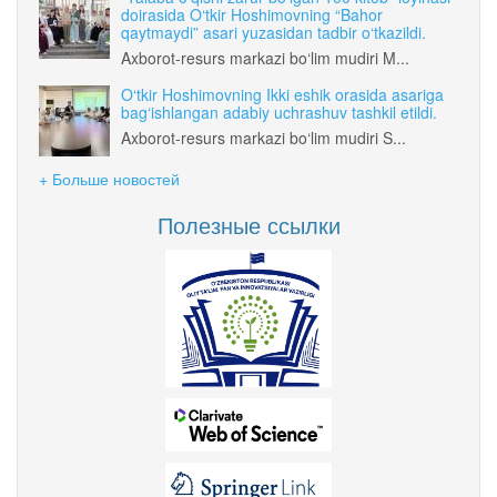
doirasida O‘tkir Hoshimovning “Bahor
qaytmaydi” asari yuzasidan tadbir o‘tkazildi.
Axborot-resurs markazi bo‘lim mudiri M...
O‘tkir Hoshimovning Ikki eshik orasida asariga
bag‘ishlangan adabiy uchrashuv tashkil etildi.
Axborot-resurs markazi bo‘lim mudiri S...
+ Больше новостей
Полезные ссылки