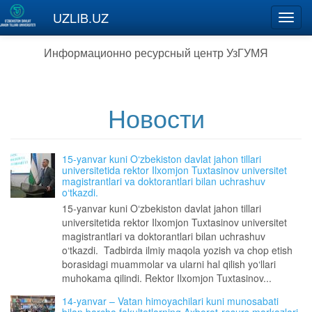
Перейти к основному содержанию
UZLIB.UZ
Toggl
navig
Информационно ресурсный центр УзГУМЯ
Новости
15-yanvar kuni O‘zbekiston davlat jahon tillari
universitetida rektor Ilxomjon Tuxtasinov universitet
magistrantlari va doktorantlari bilan uchrashuv
o‘tkazdi.
15-yanvar kuni O‘zbekiston davlat jahon tillari
universitetida rektor Ilxomjon Tuxtasinov universitet
magistrantlari va doktorantlari bilan uchrashuv
o‘tkazdi. Tadbirda ilmiy maqola yozish va chop etish
borasidagi muammolar va ularni hal qilish yo‘llari
muhokama qilindi. Rektor Ilxomjon Tuxtasinov...
14-yanvar – Vatan himoyachilari kuni munosabati