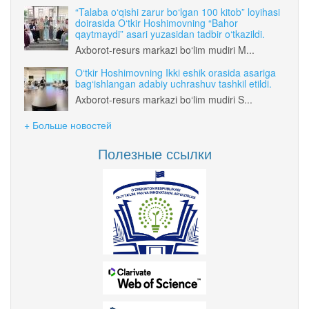
“Talaba o‘qishi zarur bo‘lgan 100 kitob” loyihasi
doirasida O‘tkir Hoshimovning “Bahor
qaytmaydi” asari yuzasidan tadbir o‘tkazildi.
Axborot-resurs markazi bo‘lim mudiri M...
O‘tkir Hoshimovning Ikki eshik orasida asariga
bag‘ishlangan adabiy uchrashuv tashkil etildi.
Axborot-resurs markazi bo‘lim mudiri S...
+ Больше новостей
Полезные ссылки