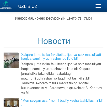
Перейти к основному содержанию
UZLIB.UZ
Toggl
navig
Информационно ресурсный центр УзГУМЯ
Новости
Xalqaro jurnalistika fakultetida ijod va so‘z mas’uliyati
haqida samimiy uchrashuv bo‘lib o‘tdi
Xalqaro jurnalistika fakultetida ijod va so‘z mas’uliyati
haqida samimiy uchrashuv bo‘lib o‘tdi Xalqaro
jurnalistika fakultetida navbatdagi
mazmunli uchrashuv va taqdimot tashkil etildi.
Tadbirda Axborot-resurs markazining 1-toifali
kutubxonachisi M. Akromova, o‘qituvchilar A. Karimov
va M....
"Men sevgan asar" nomli badiiy kecha tashkillashtirildi
.