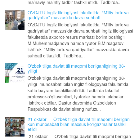
ma’naviy-ma’rifiy tadbir tashkil etildi. Tadbirda...
O'zDJTU Ingliz filologiyasi fakultetida “Milliy tarix va
qadriyatlar” mavzusida davra suhbati
O'zDJTU Ingliz filologiyasi fakultetida “Milliy tarix va
qadriyatlar” mavzusida davra suhbati Ingliz filologiyasi
fakultetida axborot-resurs markazi bo‘lim boshlig‘i
M.Muhemmadjanova hamda tyutor B.Mirsagatov
ishtirok “Milliy tarix va qadriyatlar” mavzusida davra
suhbati o‘tkazildi. Tadbirda...
O'zbek tiliga davlat tili maqomi berilganligining 36-
yilligi
O'zbek tiliga davlat tili maqomi berilganligining 36-
yilligi munosabati bilan ingliz filologoyasi fakultetida
katta bayram tashkillashtirildi. Tadbirda fakultet
professor-o‘qituvchilari, tyutorlar hamda talabalar
ishtirok etdilar. Dastur davomida O‘zbekiston
Respublikasida davlat tilining nufuzi...
21-oktabr — O‘zbek tiliga davlat tili maqomi berilgan
kun munosabati bilan maxsus ko‘rgazmalar tashkil
etildi
21-oktabr — O‘zbek tiliga davlat tili maqomi berilgan