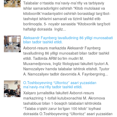
Talabalar o‘rtasida ma’naviy-ma’rifiy va tarbiyaviy
ishlar samaradorligini oshirish "Kitob mutolaasi va
kitobxonlik”madaniyatini oshirish borasidagi targ‘ibot-
tashviqot ishlarini samarali va tizimli tashkil etib
borilmoqda. 5- noyabr sanasida "Kitobxonlik targ'boti
haftaligi doirasida Ingliz...
Aleksandr Faynberg tavalludining 86 yilligi munosabati
bilan tadbir tashkil etildi.
Axborot-resurs markazida Aleksandr Faynberg
tavalludining 86 yilligi munosabati bilan tadbir tashkil
etildi. Tadbirda ARM bo‘lim mudiri M.
Muxamedjonova, Ingliz filologiyasi fakulteti tyutori A.
Namozaliyev hamda talabalar ishtirok etishdi. Tyutor
A. Namozaliyev tadbir davomida A. Faynbergning...
O.Toshboyevning “Ultontoz” asari yuzasidan
ma’naviy-ma’rifiy tadbir tashkil etildi.
Xalqaro jurnalistika fakulteti Axborot-resurs
markazining 1-toifali kutubxonachisi M. Akromova
tashabbusi bilan 1-bosqich talabalari ishtirokida
“Talaba o‘qishi zarur bo‘lgan 100 kitob” loyihasi
doirasida O.Toshboyevning “Ultontoz” asari yuzasidan