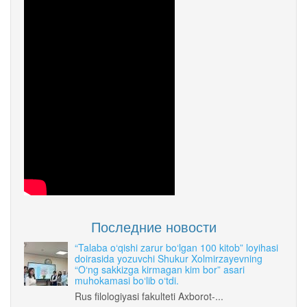
Последние новости
“Talaba o‘qishi zarur bo‘lgan 100 kitob” loyihasi
doirasida yozuvchi Shukur Xolmirzayevning
“O‘ng sakkizga kirmagan kim bor” asari
muhokamasi bo‘lib o‘tdi.
Rus filologiyasi fakulteti Axborot-...