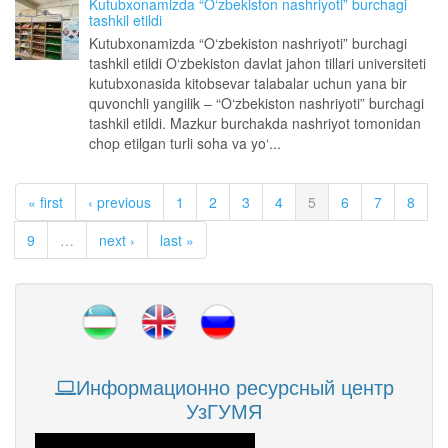
Kutubxonamizda “O‘zbekiston nashriyoti” burchagi
tashkil etildi
Kutubxonamizda “O‘zbekiston nashriyoti” burchagi
tashkil etildi O‘zbekiston davlat jahon tillari universiteti
kutubxonasida kitobsevar talabalar uchun yana bir
quvonchli yangilik – “O‘zbekiston nashriyoti” burchagi
tashkil etildi. Mazkur burchakda nashriyot tomonidan
chop etilgan turli soha va yo‘...
« first
‹ previous
1
2
3
4
5
6
7
8
9
…
next ›
last »
Информационно ресурсный центр
УзГУМЯ