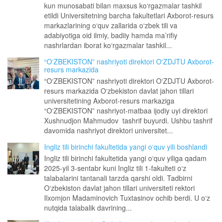
kun munosabati bilan maxsus ko‘rgazmalar tashkil
etildi Universitetning barcha fakultetlari Axborot-resurs
markazlarining o‘quv zallarida o‘zbek tili va
adabiyotiga oid ilmiy, badiiy hamda ma’rifiy
nashrlardan iborat ko‘rgazmalar tashkil...
“O‘ZBEKISTON” nashriyoti direktori O‘ZDJTU Axborot-
resurs markazida
“O‘ZBEKISTON” nashriyoti direktori O‘ZDJTU Axborot-
resurs markazida O‘zbekiston davlat jahon tillari
universitetining Axborot-resurs markaziga
“O‘ZBEKISTON” nashriyot-matbaa ijodiy uyi direktori
Xushnudjon Mahmudov tashrif buyurdi. Ushbu tashrif
davomida nashriyot direktori universitet...
Ingliz tili birinchi fakultetida yangi o‘quv yili boshlandi
Ingliz tili birinchi fakultetida yangi o‘quv yiliga qadam
2025-yil 3-sentabr kuni Ingliz tili 1-fakulteti o‘z
talabalarini tantanali tarzda qarshi oldi. Tadbirni
O‘zbekiston davlat jahon tillari universiteti rektori
Ilxomjon Madaminovich Tuxtasinov ochib berdi. U o‘z
nutqida talabalik davrining...