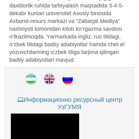
daxldorlik ruhida tarbiyalash maqsadida 3-4-5-
dekabr kunlari universitet Asosiy binosida
Axborot-resurs markazi va “Zabarjat Mediya”
nashriyoti tomonidan kitob ko‘rgazma savdosi
o‘tkazilmoqda. Yarmarkada ingliz, rus tilidagi,
o‘zbek tilidagi badiiy adabiyotlar hamda chet el
yozuvchilarining o‘zbek tiliga tarjima qilingan
badiiy adabiyotlari mavjud.
Информационно ресурсный центр
УзГУМЯ