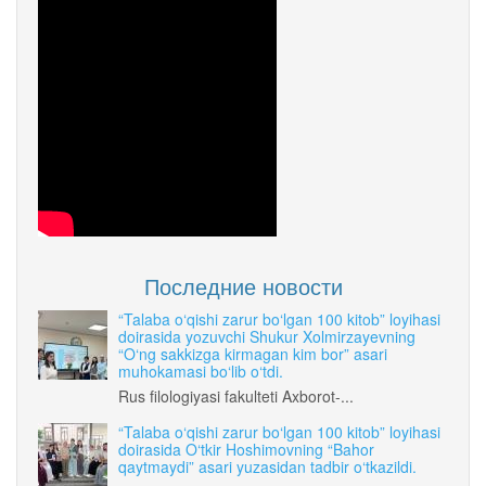
Последние новости
“Talaba o‘qishi zarur bo‘lgan 100 kitob” loyihasi
doirasida yozuvchi Shukur Xolmirzayevning
“O‘ng sakkizga kirmagan kim bor” asari
muhokamasi bo‘lib o‘tdi.
Rus filologiyasi fakulteti Axborot-...
“Talaba o‘qishi zarur bo‘lgan 100 kitob” loyihasi
doirasida O‘tkir Hoshimovning “Bahor
qaytmaydi” asari yuzasidan tadbir o‘tkazildi.