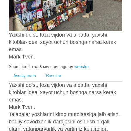
Yaxshi do‘st, toza vijdon va albatta, yaxshi
kitoblar-ideal xayot uchun boshqa narsa kerak
emas.
Mark Tven.
Submitted 1 год 8 месяцев ago by
webster
.
Asosiy matn
Rasmlar
Yaxshi do‘st, toza vijdon va albatta, yaxshi
kitoblar-ideal xayot uchun boshqa narsa kerak
emas.
Mark Tven.
Talabalar yoshlarini kitob mutolaasiga jalb etish,
badiiy savodxonlik darajasini oshirish orqali
ularni vatanparvarlik va yurtimiz kelajagiga