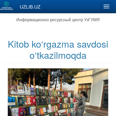
Перейти к основному содержанию
UZLIB.UZ
Toggl
navig
Информационно ресурсный центр УзГУМЯ
Kitob ko‘rgazma savdosi
o‘tkazilmoqda