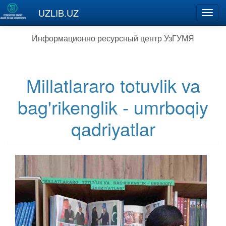
Перейти к основному содержанию
UZLIB.UZ
Toggl
navig
Информационно ресурсный центр УзГУМЯ
Millatlararo totuvlik va
bag'rikenglik - umrboqiy
qadriyatlar