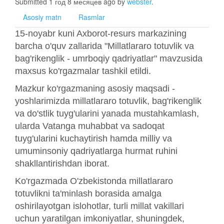
Submitted 1 год 8 месяцев ago by
webster
.
Asosiy matn
Rasmlar
15-noyabr kuni Axborot-resurs markazining
barcha o'quv zallarida "Millatlararo totuvlik va
bag'rikenglik - umrboqiy qadriyatlar" mavzusida
maxsus ko'rgazmalar tashkil etildi.
Mazkur ko'rgazmaning asosiy maqsadi -
yoshlarimizda millatlararo totuvlik, bag'rikenglik
va do'stlik tuyg'ularini yanada mustahkamlash,
ularda Vatanga muhabbat va sadoqat
tuyg'ularini kuchaytirish hamda milliy va
umuminsoniy qadriyatlarga hurmat ruhini
shakllantirishdan iborat.
Ko'rgazmada O'zbekistonda millatlararo
totuvlikni ta'minlash borasida amalga
oshirilayotgan islohotlar, turli millat vakillari
uchun yaratilgan imkoniyatlar, shuningdek,