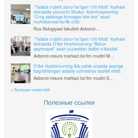
“Talaba o‘qishi zarur bo‘lgan 100 kitob” loyihasi
doirasida yozuvchi Shukur Xolmirzayevning
“O‘ng sakkizga kirmagan kim bor” asari
muhokamasi bo‘lib o‘tdi.
Rus filologiyasi fakulteti Axborot-...
“Talaba o‘qishi zarur bo‘lgan 100 kitob” loyihasi
doirasida O‘tkir Hoshimovning “Bahor
qaytmaydi” asari yuzasidan tadbir o‘tkazildi.
Axborot-resurs markazi bo‘lim mudiri M...
O‘tkir Hoshimovning Ikki eshik orasida asariga
bag‘ishlangan adabiy uchrashuv tashkil etildi.
Axborot-resurs markazi bo‘lim mudiri S...
+ Больше новостей
Полезные ссылки