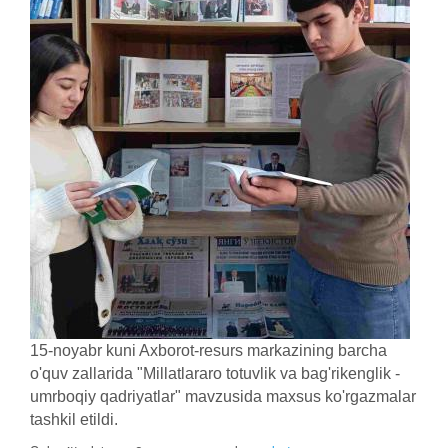
15-noyabr kuni Axborot-resurs markazining barcha
o'quv zallarida "Millatlararo totuvlik va bag'rikenglik -
umrboqiy qadriyatlar" mavzusida maxsus ko'rgazmalar
tashkil etildi.