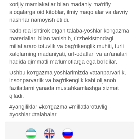
xorijiy mamlakatlar bilan madaniy-ma'rifiy
aloqalarga oid kitoblar, ilmiy maqolalar va davriy
nashrlar namoyish etildi.
Tadbirda ishtirok etgan talaba-yoshlar ko'rgazma
materiallari bilan tanishib, O'zbekistondagi
millatlararo totuvlik va bag'rikenglik muhiti, turli
xalqlarning madaniyati, urf-odatlari va an'analari
haqida qimmatli ma'lumotlarga ega bo'ldilar.
Ushbu ko'rgazma yoshlarimizda vatanparvarlik,
insonparvarlik va bag'rikenglik kabi olijanob
fazilatlarni yanada mustahkamlashga xizmat
qiladi.
#yangiliklar #ko'rgazma #millatlarotuvligi
#yoshlar #talabalar