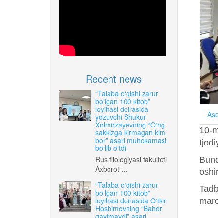
Recent news
“Talaba o‘qishi zarur
bo‘lgan 100 kitob”
loyihasi doirasida
Aso
yozuvchi Shukur
Xolmirzayevning “O‘ng
10-m
sakkizga kirmagan kim
bor” asari muhokamasi
Ijodi
bo‘lib o‘tdi.
Rus filologiyasi fakulteti
Bund
Axborot-...
oshir
“Talaba o‘qishi zarur
Tadb
bo‘lgan 100 kitob”
loyihasi doirasida O‘tkir
maroq
Hoshimovning “Bahor
qaytmaydi” asari