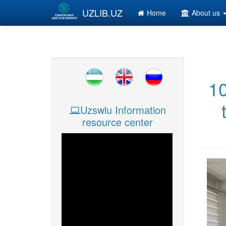
Skip to main content
UZLIB.UZ
Home
About us
10
Uzswlu Information
resource center