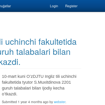
ujjatlar
Login
Register
i uchinchi fakultetida
ruh talabalari bilan
kazdi.
10-mart kuni OʻzDJTU Ingliz tili uchinchi
fakultetida tyutor S.Muxitdinova 2201
guruh talabalari bilan Ijodiy kecha
oʻtkazdi.
Submitted 1 year 4 months ago by
webster
.