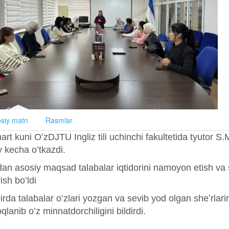
siy matn
Rasmlar
art kuni OʻzDJTU Ingliz tili uchinchi fakultetida tyutor S
y kecha oʻtkazdi.
an asosiy maqsad talabalar iqtidorini namoyon etish va s
ish boʻldi
irda talabalar oʻzlari yozgan va sevib yod olgan sheʼrlari
lanib oʻz minnatdorchiligini bildirdi.