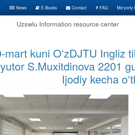
News
E-Books
Contact
FAQ
Me'yoriy h
Uzswlu Information resource center
-mart kuni OʻzDJTU Ingliz til
tyutor S.Muxitdinova 2201 gu
Ijodiy kecha oʻt