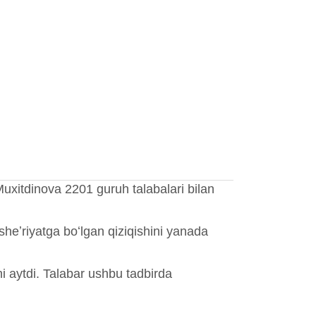
.Muxitdinova 2201 guruh talabalari bilan
heʼriyatga boʻlgan qiziqishini yanada
ni aytdi. Talabar ushbu tadbirda