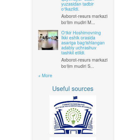
yuzasidan tadbir
o‘tkazildi.
Axborot-resurs markazi
bo‘lim mudiri M...
O‘tkir Hoshimovning
Ikki eshik orasida
asariga bag‘ishlangan
adabiy uchrashuv
tashkil etildi.
Axborot-resurs markazi
bo‘lim mudiri S...
+ More
Useful sources